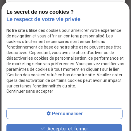
76240 LE
09:30 -
MESNIL
19:00
Le secret de nos cookies ?
ESNARD
Le respect de votre vie privée
Accueil
Notre site utilise des cookies pour améliorer votre expérience
de navigation et vous offrir un contenu personnalisé. Les
Notre institut
cookies strictement nécessaires sont essentiels au
Nos marques
fonctionnement de base de notre site et ne peuvent pas être
désactivés. Cependant, vous avez le choix d'activer ou de
Boutique
désactiver les cookies de personnalisation, de performance et
Nos actualités
de marketing selon vos préférences. Vous pouvez modifier vos
paramètres de cookies à tout moment en cliquant sur le lien
Connexion
'Gestion des cookies' situé en bas de notre site. Veuillez noter
Contact
que la désactivation de certains cookies peut avoir un impact
sur certaines fonctionnalités du site.
Continuer sans accepter
Mentions légales
Politique de confidentialité
Gestion des cookies
Plan du site
Personnaliser
place
event
phone
Accepter et fermer