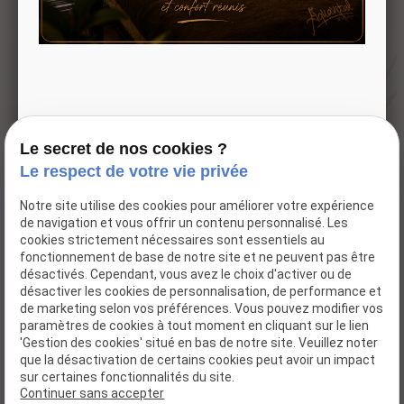
détente.
Adresse
Horaires
123 Rte de
Mardi -
Paris
Samedi
76240 LE
09:30 -
MESNIL
19:00
Le secret de nos cookies ?
ESNARD
Le respect de votre vie privée
Accueil
Notre site utilise des cookies pour améliorer votre expérience
de navigation et vous offrir un contenu personnalisé. Les
Notre institut
cookies strictement nécessaires sont essentiels au
Nos marques
fonctionnement de base de notre site et ne peuvent pas être
désactivés. Cependant, vous avez le choix d'activer ou de
Boutique
désactiver les cookies de personnalisation, de performance et
Nos actualités
de marketing selon vos préférences. Vous pouvez modifier vos
paramètres de cookies à tout moment en cliquant sur le lien
Connexion
'Gestion des cookies' situé en bas de notre site. Veuillez noter
Contact
que la désactivation de certains cookies peut avoir un impact
sur certaines fonctionnalités du site.
Continuer sans accepter