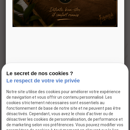
02 76 67 17 46
Spa et institut de beauté
dédié au bien-être et à la
détente.
Adresse
Horaires
123 Rte de
Mardi -
Paris
Samedi
76240 LE
09:30 -
MESNIL
19:00
Le secret de nos cookies ?
ESNARD
Le respect de votre vie privée
Accueil
Notre site utilise des cookies pour améliorer votre expérience
de navigation et vous offrir un contenu personnalisé. Les
Notre institut
cookies strictement nécessaires sont essentiels au
Nos marques
fonctionnement de base de notre site et ne peuvent pas être
désactivés. Cependant, vous avez le choix d'activer ou de
Boutique
désactiver les cookies de personnalisation, de performance et
Nos actualités
de marketing selon vos préférences. Vous pouvez modifier vos