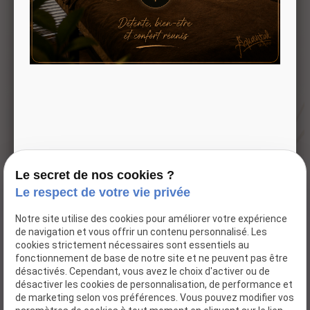
02 76 67 17 46
Spa et institut de beauté
dédié au bien-être et à la
détente.
Adresse
Horaires
123 Rte de
Mardi -
Paris
Samedi
76240 LE
09:30 -
MESNIL
19:00
Le secret de nos cookies ?
ESNARD
Le respect de votre vie privée
Accueil
Notre site utilise des cookies pour améliorer votre expérience
de navigation et vous offrir un contenu personnalisé. Les
Notre institut
cookies strictement nécessaires sont essentiels au
Nos marques
fonctionnement de base de notre site et ne peuvent pas être
désactivés. Cependant, vous avez le choix d'activer ou de
Boutique
désactiver les cookies de personnalisation, de performance et
Nos actualités
de marketing selon vos préférences. Vous pouvez modifier vos