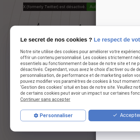
X (formerly Twitter) est désactivé.
Autoriser
Facebook est dé
Le secret de nos cookies ?
Le respect de vot
Notre site utilise des cookies pour améliorer votre expérien
Spa et institut de beauté dédié au bien-être
offrir un contenu personnalisé. Les cookies strictement né
et à la détente.
essentiels au fonctionnement de base de notre site et ne 
désactivés. Cependant, vous avez le choix d'activer ou de d
personnalisation, de performance et de marketing selon vo
pouvez modifier vos paramètres de cookies à tout moment en
'Gestion des cookies' situé en bas de notre site. Veuillez no
de certains cookies peut avoir un impact sur certaines fonct
Continuer sans accepter
Accepter
Personnaliser