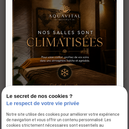
Téléphone
02 76 67 17 46
Spa et institut de beauté
dédié au bien-être et à la
détente.
Adresse
Horaires
123 Rte de
Mardi -
Paris
Samedi
76240 LE
09:30 -
MESNIL
19:00
Le secret de nos cookies ?
ESNARD
Le respect de votre vie privée
Accueil
Notre site utilise des cookies pour améliorer votre expérience
de navigation et vous offrir un contenu personnalisé. Les
Notre institut
cookies strictement nécessaires sont essentiels au