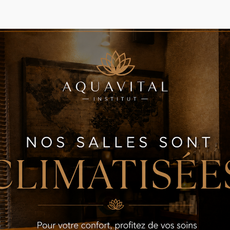
utionnaire dans le domaine de l'amincissement !!
 séances haut de gamme !!
définitive au niveau du ventre, de la culotte de cheval, des
a cryolipolyse.
t des vertus de cette nouvelle technologie et nos offres
e pour un bilan et une présentation de notre technologie
ation grâce à sa plus haute technicité sur le marché de la