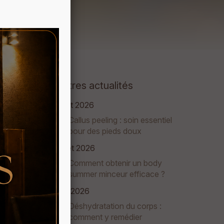
Autres actualités
août 2026
Callus peeling : soin essentiel
pour des pieds doux
juillet 2026
Comment obtenir un body
summer minceur efficace ?
juin 2026
Déshydratation du corps :
comment y remédier