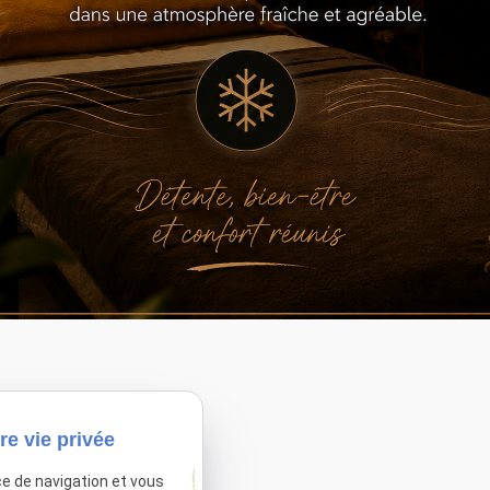
sactivé.
Autoriser
Téléphone
Adresse
re vie privée
02 76 67 17 46
123 Rte de Paris
ce de navigation et vous