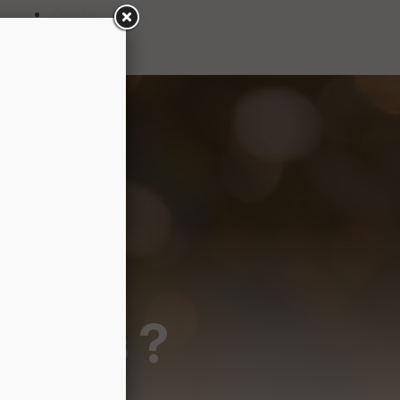
exion
Contact
tif
s ?
forts ?