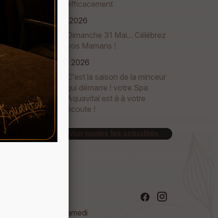
efficacement
mai 2026
Dimanche 31 Mai... Célébrez
vos Mamans !
avril 2026
C'est la saison de la minceur
qui démarre ! votre Spa
Aquavital est à à votre
écoute !
Voir toutes les actualités
Horaires
Mardi - Samedi