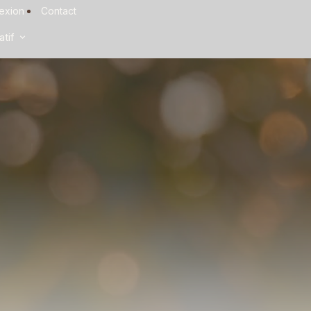
exion
Contact
tif