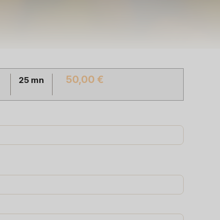
50,00 €
25 mn