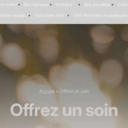
re institut
Nos marques
Boutique
Nos actualités
Conn
Soins visage
Soins bien être
SPA Hammam et sauna priva
Accueil
> Offrez un soin
Offrez un soin