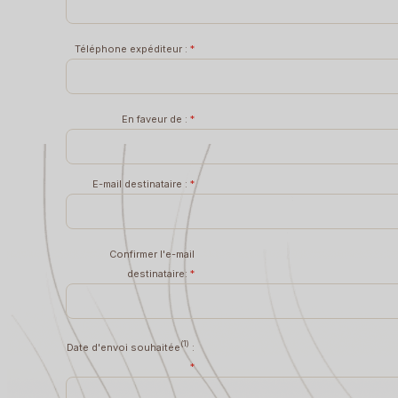
Téléphone expéditeur :
*
En faveur de :
*
E-mail destinataire :
*
Confirmer l'e-mail
destinataire:
*
(1)
Date d'envoi souhaitée
:
*