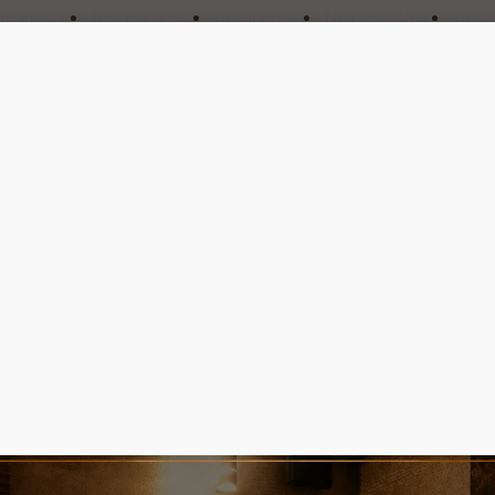
re institut
Nos marques
Boutique
Nos actualités
Conn
Soins visage
Soins bien être
SPA Hammam et sauna priva
ente Privilège / SPA - HAMMAM Privatif
>
Accès espace Bien-être 
(pour 2 personnes)
pace Bien-être P