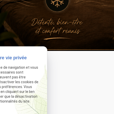
Téléphone
Adresse
re vie privée
02 76 67 17 46
123 Rte de Paris
ce de navigation et vous
76240 LE MESNIL ESNARD
cessaires sont
peuvent pas être
ésactiver les cookies de
Accueil
s préférences. Vous
Notre institut
 cliquant sur le lien
ter que la désactivation
Nos marques
ionnalités du site.
Boutique
Nos actualités