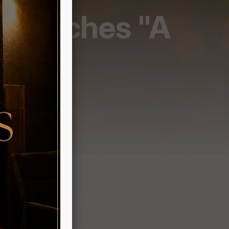
/Douches "A
nnes)