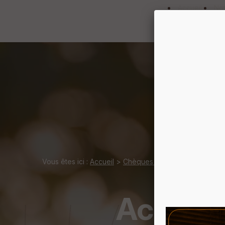
Panneau de gestion des cookies
Accueil
Not
Vous êtes ici :
Accueil
>
Chèques cadeau
>
Espace Dét
Accès es