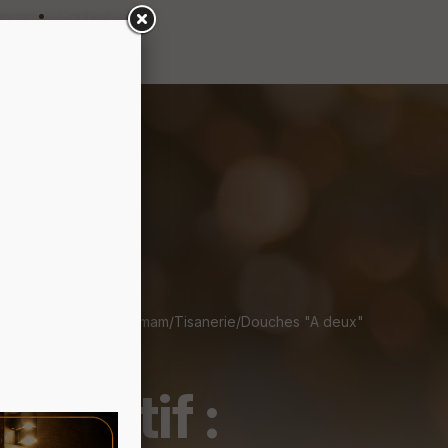
exion
Contact
tif
Privatif : Jacuzzi/Hammam/Tisanerie/Douches "A deux"
rivatif :