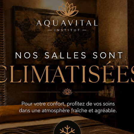
mmam/Tisanerie
" (pour 2 perso
f
Les Formules " Evasion "