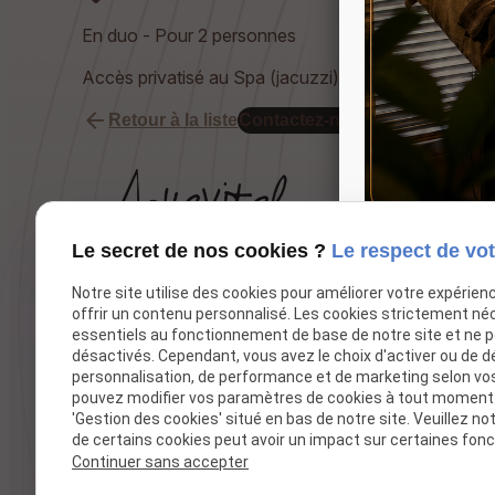
En duo - Pour 2 personnes
Accès privatisé au Spa (jacuzzi) et Hammam
arrow_back
Retour à la liste
Contactez-nous
Le secret de nos cookies ?
Le respect de vot
Spa et institut de beauté dédié au bien-être
Notre site utilise des cookies pour améliorer votre expérien
et à la détente.
offrir un contenu personnalisé. Les cookies strictement né
essentiels au fonctionnement de base de notre site et ne 
désactivés. Cependant, vous avez le choix d'activer ou de d
personnalisation, de performance et de marketing selon vo
pouvez modifier vos paramètres de cookies à tout moment en
'Gestion des cookies' situé en bas de notre site. Veuillez no
de certains cookies peut avoir un impact sur certaines fonct
Continuer sans accepter